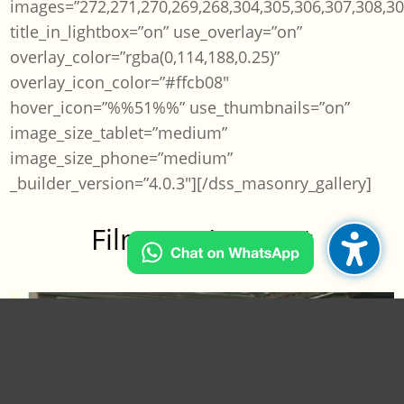
images=”272,271,270,269,268,304,305,306,307,308,30
title_in_lightbox=”on” use_overlay=”on”
overlay_color=”rgba(0,114,188,0.25)”
overlay_icon_color=”#ffcb08″
hover_icon=”%%51%%” use_thumbnails=”on”
image_size_tablet=”medium”
image_size_phone=”medium”
_builder_version=”4.0.3″][/dss_masonry_gallery]
Films op Internet